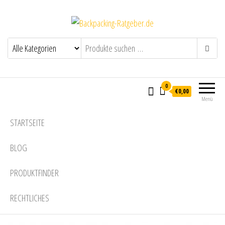
Backpacking-Ratgeber.de
Alles über Backpacking und Reisen um
die Welt
0
€0,00
Menü
STARTSEITE
BLOG
PRODUKTFINDER
RECHTLICHES